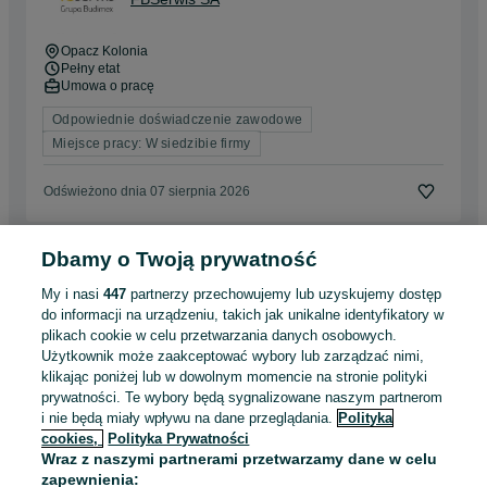
Opacz Kolonia
Pełny etat
Umowa o pracę
Odpowiednie doświadczenie zawodowe
Miejsce pracy: W siedzibie firmy
Odświeżono dnia 07 sierpnia 2026
Dbamy o Twoją prywatność
Asystent Projektanta Branży
Elektrycznej (K/M)
My i nasi
447
partnerzy przechowujemy lub uzyskujemy dostęp
FBSerwis SA
do informacji na urządzeniu, takich jak unikalne identyfikatory w
Gdańsk
, Nowy Port
plikach cookie w celu przetwarzania danych osobowych.
Pełny etat
Użytkownik może zaakceptować wybory lub zarządzać nimi,
Umowa o pracę
klikając poniżej lub w dowolnym momencie na stronie polityki
prywatności. Te wybory będą sygnalizowane naszym partnerom
Odpowiednie doświadczenie zawodowe
i nie będą miały wpływu na dane przeglądania.
Polityka
Miejsce pracy: W siedzibie firmy
cookies,
Polityka Prywatności
Wraz z naszymi partnerami przetwarzamy dane w celu
Odświeżono dnia 06 sierpnia 2026
zapewnienia: